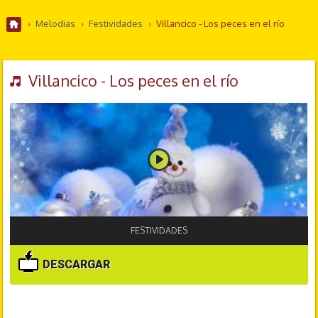
›
Melodias
›
Festividades
›
Villancico - Los peces en el río
Villancico - Los peces en el río
FESTIVIDADES
DESCARGAR