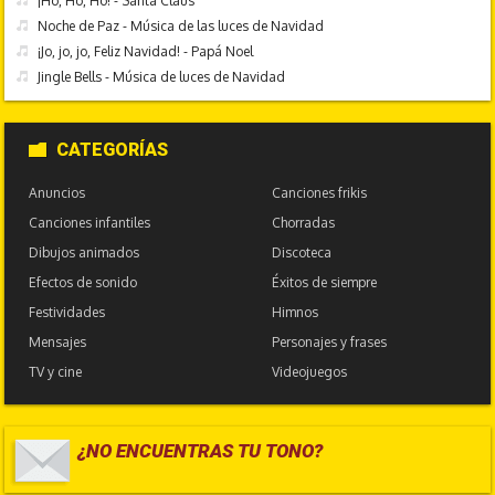
¡Ho, Ho, Ho! - Santa Claus
Noche de Paz - Música de las luces de Navidad
¡Jo, jo, jo, Feliz Navidad! - Papá Noel
Jingle Bells - Música de luces de Navidad
CATEGORÍAS
Anuncios
Canciones frikis
Canciones infantiles
Chorradas
Dibujos animados
Discoteca
Efectos de sonido
Éxitos de siempre
Festividades
Himnos
Mensajes
Personajes y frases
TV y cine
Videojuegos
¿NO ENCUENTRAS TU TONO?