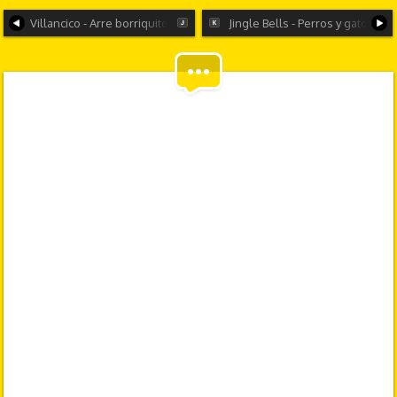
Villancico - Arre borriquito, arre burro arre
Jingle Bells - Perros y gatos