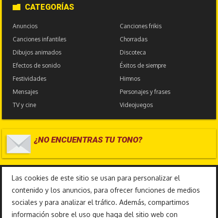
CATEGORÍAS
Anuncios
Canciones frikis
Canciones infantiles
Chorradas
Dibujos animados
Discoteca
Efectos de sonido
Éxitos de siempre
Festividades
Himnos
Mensajes
Personajes y frases
TV y cine
Videojuegos
¿NO ENCUENTRAS TU TONO?
17.587.052
Las cookies de este sitio se usan para personalizar el
contenido y los anuncios, para ofrecer funciones de medios
sociales y para analizar el tráfico. Además, compartimos
información sobre el uso que haga del sitio web con