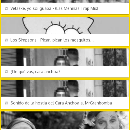
REPRODUCIR
Velaske, yo soi guapa - (Las Meninas Trap Mix)
DIBUJOS ANIMADOS
REPRODUCIR
Los Simpsons - Pican, pican los mosquitos...
PERSONAJES Y FRASES
REPRODUCIR
¿De qué vas, cara anchoa?
EFECTOS DE SONIDO
REPRODUCIR
Sonido de la hostia del Cara Anchoa al MrGranbomba
CANCIONES FRIKIS