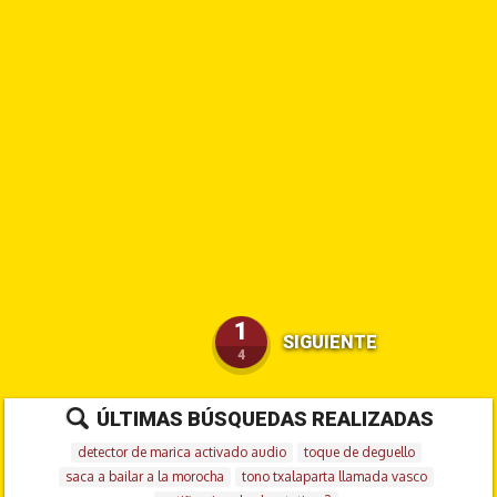
1
SIGUIENTE
4
ÚLTIMAS BÚSQUEDAS REALIZADAS
detector de marica activado audio
toque de deguello
saca a bailar a la morocha
tono txalaparta llamada vasco