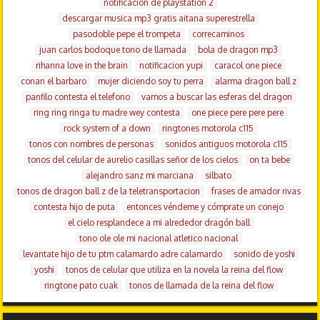
notificacion de playstation 2
descargar musica mp3 gratis aitana superestrella
pasodoble pepe el trompeta
correcaminos
juan carlos bodoque tono de llamada
bola de dragon mp3
rihanna love in the brain
notificacion yupi
caracol one piece
conan el barbaro
mujer diciendo soy tu perra
alarma dragon ball z
panfilo contesta el telefono
vamos a buscar las esferas del dragon
ring ring ringa tu madre wey contesta
one piece pere pere pere
rock system of a down
ringtones motorola c115
tonos con nombres de personas
sonidos antiguos motorola c115
tonos del celular de aurelio casillas señor de los cielos
on ta bebe
alejandro sanz mi marciana
silbato
tonos de dragon ball z de la teletransportacion
frases de amador rivas
contesta hijo de puta
entonces véndeme y cómprate un conejo
el cielo resplandece a mi alrededor dragón ball
tono ole ole mi nacional atletico nacional
levantate hijo de tu ptm calamardo adre calamardo
sonido de yoshi
yoshi
tonos de celular que utiliza en la novela la reina del flow
ringtone pato cuak
tonos de llamada de la reina del flow