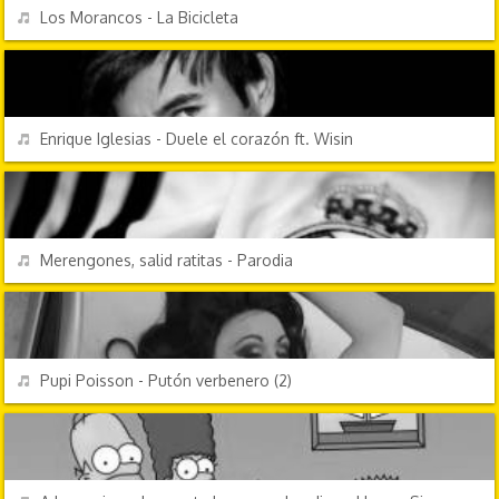
REPRODUCIR
Los Morancos - La Bicicleta
DISCOTECA
REPRODUCIR
Enrique Iglesias - Duele el corazón ft. Wisin
CHORRADAS
REPRODUCIR
Merengones, salid ratitas - Parodia
CANCIONES FRIKIS
REPRODUCIR
Pupi Poisson - Putón verbenero (2)
PERSONAJES Y FRASES
REPRODUCIR