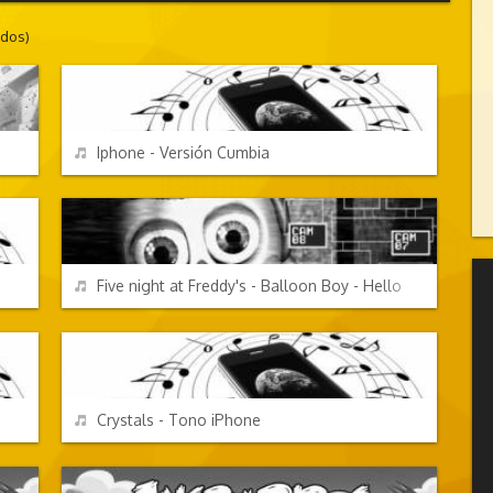
ados)
EFECTOS DE SONIDO
REPRODUCIR
Iphone - Versión Cumbia
VIDEOJUEGOS
REPRODUCIR
Five night at Freddy's - Balloon Boy - Hello
EFECTOS DE SONIDO
REPRODUCIR
Crystals - Tono iPhone
VIDEOJUEGOS