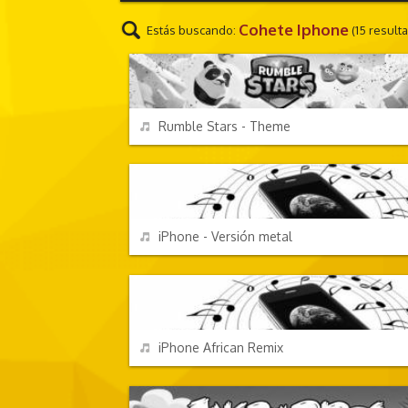
Cohete Iphone
Estás buscando:
(15 result
VIDEOJUEGOS
REPRODUCIR
Rumble Stars - Theme
EFECTOS DE SONIDO
REPRODUCIR
iPhone - Versión metal
EFECTOS DE SONIDO
REPRODUCIR
iPhone African Remix
VIDEOJUEGOS