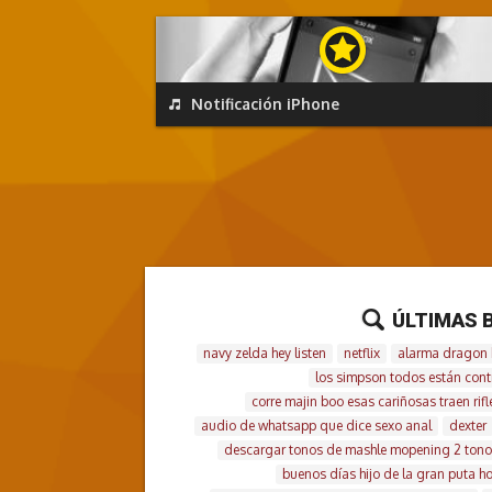
REPRODUCIR
Notificación iPhone
ÚLTIMAS 
navy zelda hey listen
netflix
alarma dragon b
los simpson todos están contr
corre majin boo esas cariñosas traen rifl
audio de whatsapp que dice sexo anal
dexter
descargar tonos de mashle mopening 2 tono
buenos días hijo de la gran puta ho