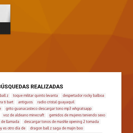
BÚSQUEDAS REALIZADAS
all z
toque militar quinto levanta
despertador rocky balboa
a ti bart
antiguos
radio cristal guayaquil
e
grito guanacasteco descargar tono mp3 whgratsapp
voz de aldeano minecraft
gemidos de mujeres teniendo sexo
 de llamada
descargar tonos de mashle opening 2 tomada
y es otro día de
dragon ball z saga de majin boo