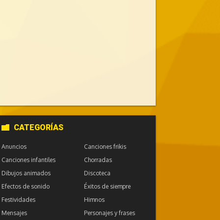
CATEGORÍAS
Anuncios
Canciones frikis
Canciones infantiles
Chorradas
Dibujos animados
Discoteca
Efectos de sonido
Éxitos de siempre
Festividades
Himnos
Mensajes
Personajes y frases