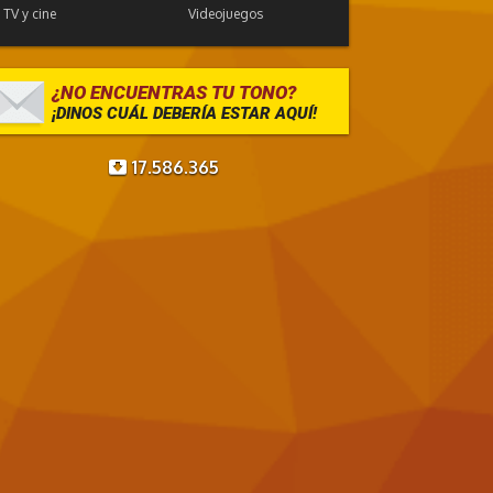
TV y cine
Videojuegos
¿NO ENCUENTRAS TU TONO?
¡DINOS CUÁL DEBERÍA ESTAR AQUÍ!
17.586.365