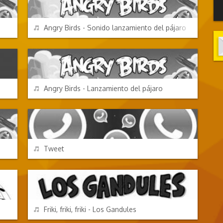
REPRODUCIR
Angry Birds - Sonido lanzamiento del pájaro
VIDEOJUEGOS
REPRODUCIR
Angry Birds - Lanzamiento del pájaro
EFECTOS DE SONIDO
REPRODUCIR
Tweet
CANCIONES FRIKIS
REPRODUCIR
Friki, friki, friki - Los Gandules