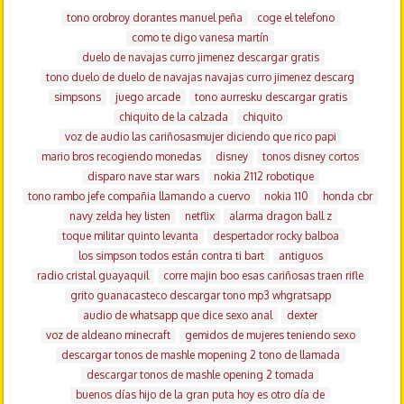
tono orobroy dorantes manuel peña
coge el telefono
como te digo vanesa martín
duelo de navajas curro jimenez descargar gratis
tono duelo de duelo de navajas navajas curro jimenez descarg
simpsons
juego arcade
tono aurresku descargar gratis
chiquito de la calzada
chiquito
voz de audio las cariñosasmujer diciendo que rico papi
mario bros recogiendo monedas
disney
tonos disney cortos
disparo nave star wars
nokia 2112 robotique
tono rambo jefe compañia llamando a cuervo
nokia 110
honda cbr
navy zelda hey listen
netflix
alarma dragon ball z
toque militar quinto levanta
despertador rocky balboa
los simpson todos están contra ti bart
antiguos
radio cristal guayaquil
corre majin boo esas cariñosas traen rifle
grito guanacasteco descargar tono mp3 whgratsapp
audio de whatsapp que dice sexo anal
dexter
voz de aldeano minecraft
gemidos de mujeres teniendo sexo
descargar tonos de mashle mopening 2 tono de llamada
descargar tonos de mashle opening 2 tomada
buenos días hijo de la gran puta hoy es otro día de