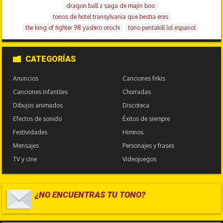
dragon ball z saga de majin boo
tonos de hotel transylvania que bestia eres
the king of fighter 98 yashiro orochi
tono pentakill lol espanol
CATEGORÍAS
Anuncios
Canciones frikis
Canciones infantiles
Chorradas
Dibujos animados
Discoteca
Efectos de sonido
Éxitos de siempre
Festividades
Himnos
Mensajes
Personajes y frases
TV y cine
Videojuegos
¿NO ENCUENTRAS TU TONO?