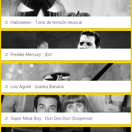
REPRODUCIR
Halloween - Tono de tensión musical
PERSONAJES Y FRASES
REPRODUCIR
Freddie Mercury - ¡Eo!
ÉXITOS DE SIEMPRE
REPRODUCIR
Luis Aguilé - Juanita Banana
EFECTOS DE SONIDO
REPRODUCIR
Super Meat Boy - Dun Dun Dun (Suspense)
TV Y CINE