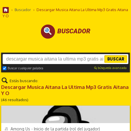
›
Buscador
›
Descargar Musica Aitana La Ultima Mp3 Gratis Aitana
Y O
BUSCADOR
BUSCAR
búsqueda avanzada
Buscar cualquier palabra
Estás buscando:
Descargar Musica Aitana La Ultima Mp3 Gratis Aitana
Y O
(46 resultados)
VIDEOJUEGOS
REPRODUCIR
Among Us - Inicio de la partida (rol del jugador)