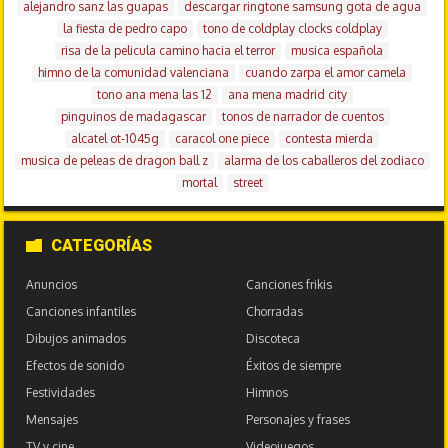
alejandro sanz las guapas
descargar ringtone samsung gota de agua
la fiesta de pedro capo
tono de coldplay clocks coldplay
risa de la pelicula camino hacia el terror
musica española
himno de la comunidad valenciana
cuando zarpa el amor camela
tono ana mena las 12
ana mena madrid city
pinguinos de madagascar
tonos de narrador de cuentos
alcatel ot-1045g
caracol one piece
contesta mierda
musica de peleas de dragon ball z
alarma de los caballeros del zodiaco
mortal
street
CATEGORÍAS
Anuncios
Canciones frikis
Canciones infantiles
Chorradas
Dibujos animados
Discoteca
Efectos de sonido
Éxitos de siempre
Festividades
Himnos
Mensajes
Personajes y frases
TV y cine
Videojuegos