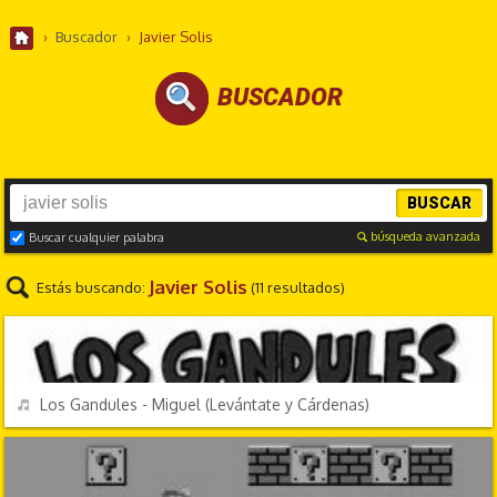
›
Buscador
›
Javier Solis
BUSCADOR
BUSCAR
búsqueda avanzada
Buscar cualquier palabra
Javier Solis
Estás buscando:
(11 resultados)
CANCIONES FRIKIS
REPRODUCIR
Los Gandules - Miguel (Levántate y Cárdenas)
VIDEOJUEGOS