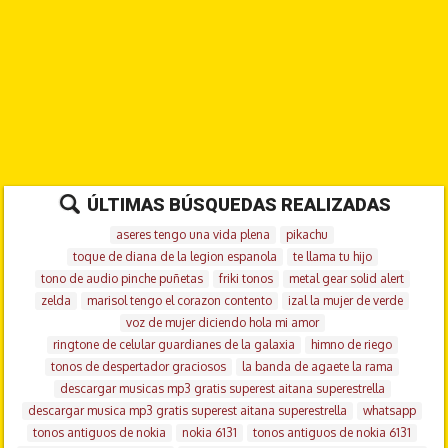
ÚLTIMAS BÚSQUEDAS REALIZADAS
aseres tengo una vida plena
pikachu
toque de diana de la legion espanola
te llama tu hijo
tono de audio pinche puñetas
friki tonos
metal gear solid alert
zelda
marisol tengo el corazon contento
izal la mujer de verde
voz de mujer diciendo hola mi amor
ringtone de celular guardianes de la galaxia
himno de riego
tonos de despertador graciosos
la banda de agaete la rama
descargar musicas mp3 gratis superest aitana superestrella
descargar musica mp3 gratis superest aitana superestrella
whatsapp
tonos antiguos de nokia
nokia 6131
tonos antiguos de nokia 6131