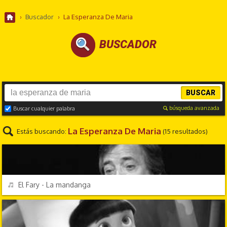
›
Buscador
›
La Esperanza De Maria
BUSCADOR
BUSCAR
búsqueda avanzada
Buscar cualquier palabra
La Esperanza De Maria
Estás buscando:
(15 resultados)
ÉXITOS DE SIEMPRE
REPRODUCIR
El Fary - La mandanga
DIBUJOS ANIMADOS