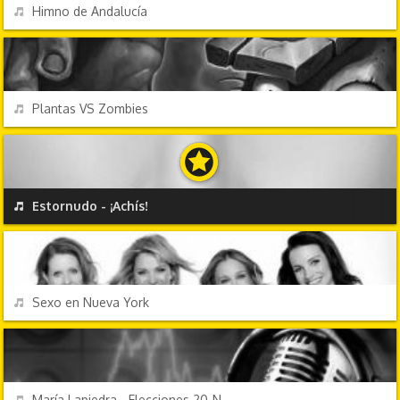
REPRODUCIR
Himno de Andalucía
VIDEOJUEGOS
REPRODUCIR
Plantas VS Zombies
EFECTOS DE SONIDO
REPRODUCIR
Estornudo - ¡Achís!
TV Y CINE
REPRODUCIR
Sexo en Nueva York
CANCIONES FRIKIS
REPRODUCIR
María Lapiedra - Elecciones 20-N