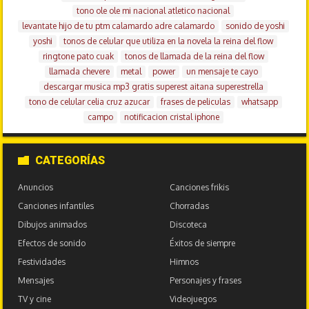
tono ole ole mi nacional atletico nacional
levantate hijo de tu ptm calamardo adre calamardo
sonido de yoshi
yoshi
tonos de celular que utiliza en la novela la reina del flow
ringtone pato cuak
tonos de llamada de la reina del flow
llamada chevere
metal
power
un mensaje te cayo
descargar musica mp3 gratis superest aitana superestrella
tono de celular celia cruz azucar
frases de peliculas
whatsapp
campo
notificacion cristal iphone
CATEGORÍAS
Anuncios
Canciones frikis
Canciones infantiles
Chorradas
Dibujos animados
Discoteca
Efectos de sonido
Éxitos de siempre
Festividades
Himnos
Mensajes
Personajes y frases
TV y cine
Videojuegos