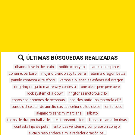
ÚLTIMAS BÚSQUEDAS REALIZADAS
rihanna love in the brain
notificacion yupi
caracol one piece
conan el barbaro
mujer diciendo soy tu perra
alarma dragon ball z
panfilo contesta el telefono
vamos a buscar las esferas del dragon
ring ring ringa tu madre wey contesta
one piece pere pere pere
rock system of a down
ringtones motorola c115
tonos con nombres de personas
sonidos antiguos motorola c115
tonos del celular de aurelio casillas señor de los cielos
on ta bebe
alejandro sanz mi marciana
silbato
tonos de dragon ball z de la teletransportacion
frases de amador rivas
contesta hijo de puta
entonces véndeme y cómprate un conejo
el cielo resplandece a mi alrededor dragón ball