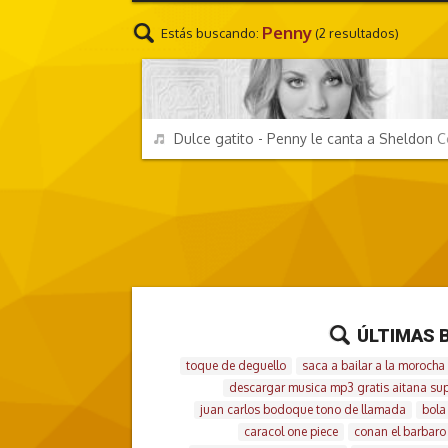
Penny
Estás buscando:
(2 resultados)
TV Y CINE
REPRODUCIR
Dulce gatito - Penny le canta a Sheldon 
ÚLTIMAS 
toque de deguello
saca a bailar a la morocha
descargar musica mp3 gratis aitana sup
juan carlos bodoque tono de llamada
bola
caracol one piece
conan el barbaro