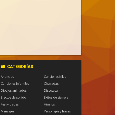
CATEGORÍAS
Anuncios
Canciones frikis
Canciones infantiles
Chorradas
Dibujos animados
Discoteca
Efectos de sonido
Éxitos de siempre
Festividades
Himnos
Mensajes
Personajes y frases