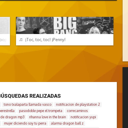
PERSONAJES Y FRASES
REPRODUCIR
Cooper
¡Toc, toc, toc! ¡Penny!
BÚSQUEDAS REALIZADAS
tono txalaparta llamada vasco
notificacion de playstation 2
erestrella
pasodoble pepe el trompeta
correcaminos
 de dragon mp3
rihanna love in the brain
notificacion yupi
mujer diciendo soy tu perra
alarma dragon ball z