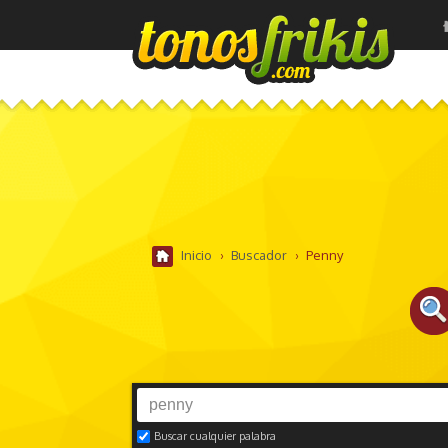
Inicio
›
Buscador
›
Penny
Buscar cualquier palabra