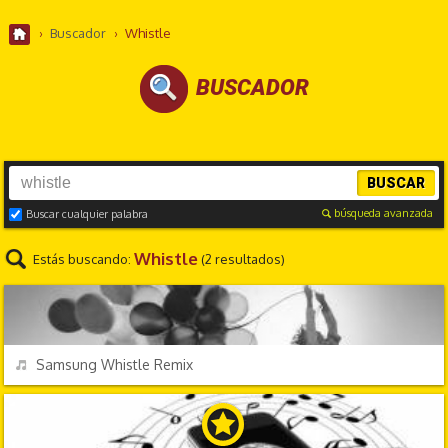
›
Buscador
›
Whistle
BUSCADOR
BUSCAR
búsqueda avanzada
Buscar cualquier palabra
Whistle
Estás buscando:
(2 resultados)
CHORRADAS
REPRODUCIR
Samsung Whistle Remix
EFECTOS DE SONIDO