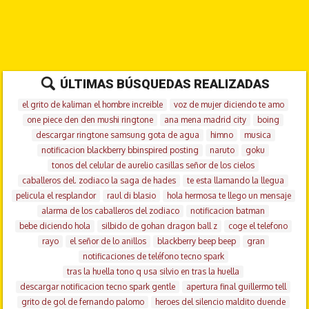
ÚLTIMAS BÚSQUEDAS REALIZADAS
el grito de kaliman el hombre increible
voz de mujer diciendo te amo
one piece den den mushi ringtone
ana mena madrid city
boing
descargar ringtone samsung gota de agua
himno
musica
notificacion blackberry bbinspired posting
naruto
goku
tonos del celular de aurelio casillas señor de los cielos
caballeros del. zodiaco la saga de hades
te esta llamando la llegua
pelicula el resplandor
raul di blasio
hola hermosa te llego un mensaje
alarma de los caballeros del zodiaco
notificacion batman
bebe diciendo hola
silbido de gohan dragon ball z
coge el telefono
rayo
el señor de lo anillos
blackberry beep beep
gran
notificaciones de teléfono tecno spark
tras la huella tono q usa silvio en tras la huella
descargar notificacion tecno spark gentle
apertura final guillermo tell
grito de gol de fernando palomo
heroes del silencio maldito duende