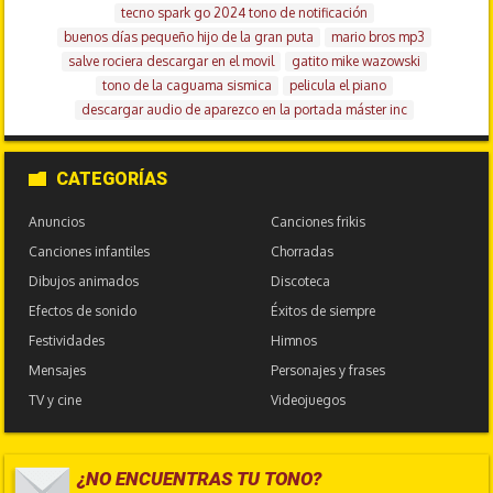
tecno spark go 2024 tono de notificación
buenos días pequeño hijo de la gran puta
mario bros mp3
salve rociera descargar en el movil
gatito mike wazowski
tono de la caguama sismica
pelicula el piano
descargar audio de aparezco en la portada máster inc
CATEGORÍAS
Anuncios
Canciones frikis
Canciones infantiles
Chorradas
Dibujos animados
Discoteca
Efectos de sonido
Éxitos de siempre
Festividades
Himnos
Mensajes
Personajes y frases
TV y cine
Videojuegos
¿NO ENCUENTRAS TU TONO?