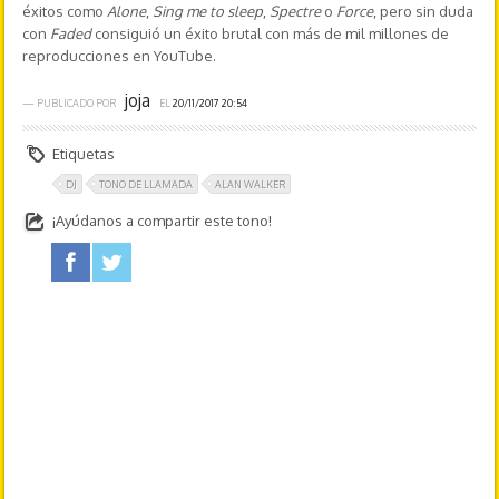
éxitos como
Alone
,
Sing me to sleep
,
Spectre
o
Force
, pero sin duda
con
Faded
consiguió un éxito brutal con más de mil millones de
reproducciones en YouTube.
joja
— PUBLICADO POR
EL
20/11/2017 20:54
Etiquetas
DJ
TONO DE LLAMADA
ALAN WALKER
¡Ayúdanos a compartir este tono!