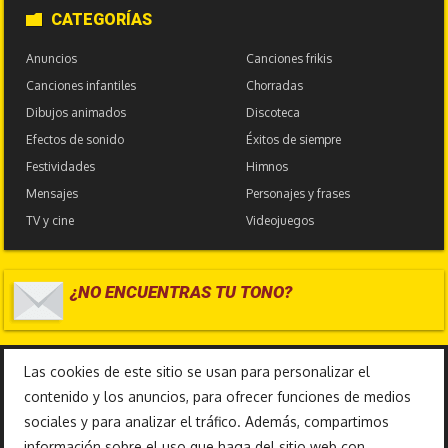
CATEGORÍAS
Anuncios
Canciones frikis
Canciones infantiles
Chorradas
Dibujos animados
Discoteca
Efectos de sonido
Éxitos de siempre
Festividades
Himnos
Mensajes
Personajes y frases
TV y cine
Videojuegos
¿NO ENCUENTRAS TU TONO?
17.585.969
Las cookies de este sitio se usan para personalizar el
contenido y los anuncios, para ofrecer funciones de medios
sociales y para analizar el tráfico. Además, compartimos
información sobre el uso que haga del sitio web con