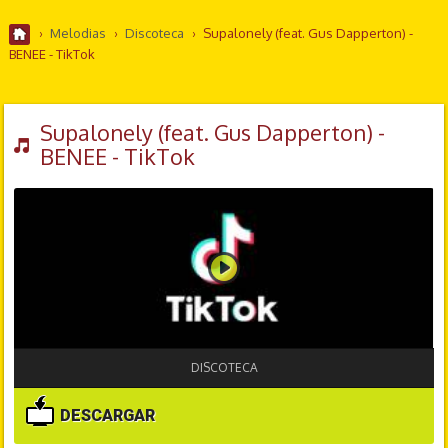
›
Melodias
›
Discoteca
›
Supalonely (feat. Gus Dapperton) -
BENEE - TikTok
Supalonely (feat. Gus Dapperton) -
BENEE - TikTok
DISCOTECA
DESCARGAR