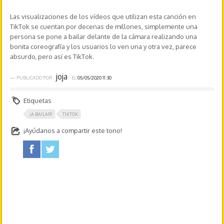
Las visualizaciones de los vídeos que utilizan esta canción en
TikTok se cuentan por decenas de millones, simplemente una
persona se pone a bailar delante de la cámara realizando una
bonita coreografía y los usuarios lo ven una y otra vez, parece
absurdo, pero así es TikTok.
joja
— PUBLICADO POR
EL
05/05/2020 11:30
Etiquetas
¡A BAILAR!
TIKTOK
¡Ayúdanos a compartir este tono!