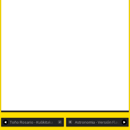
Toño Rosario - Kulikitaka Ti - TikTok
Astronomia - Versión Flauta MA