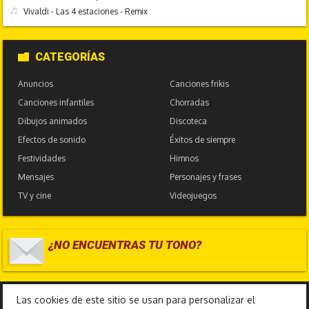
Vivaldi - Las 4 estaciones - Remix
CATEGORÍAS
Anuncios
Canciones frikis
Canciones infantiles
Chorradas
Dibujos animados
Discoteca
Efectos de sonido
Éxitos de siempre
Festividades
Himnos
Mensajes
Personajes y frases
TV y cine
Videojuegos
¿NO ENCUENTRAS TU TONO?
17.587.679
Las cookies de este sitio se usan para personalizar el