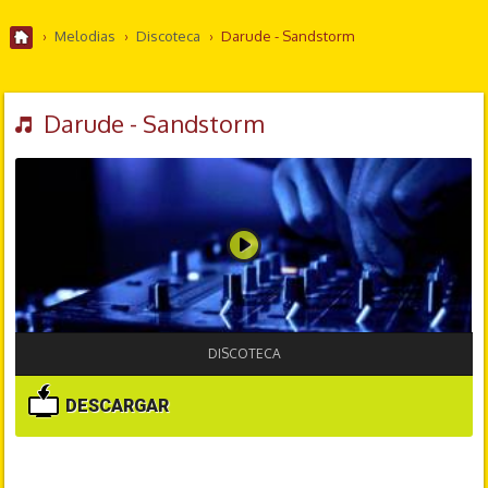
›
Melodias
›
Discoteca
›
Darude - Sandstorm
Darude - Sandstorm
DISCOTECA
DESCARGAR