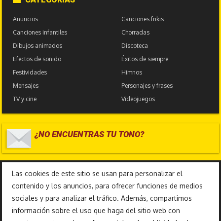
Anuncios
Canciones frikis
Canciones infantiles
Chorradas
Dibujos animados
Discoteca
Efectos de sonido
Éxitos de siempre
Festividades
Himnos
Mensajes
Personajes y frases
TV y cine
Videojuegos
¿NO ENCUENTRAS TU TONO?
17.586.393
Las cookies de este sitio se usan para personalizar el
contenido y los anuncios, para ofrecer funciones de medios
sociales y para analizar el tráfico. Además, compartimos
información sobre el uso que haga del sitio web con