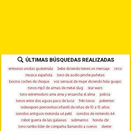
ÚLTIMAS BÚSQUEDAS REALIZADAS
emisoras unidas guatemala
bebe diciendo tienes un mensaje
circo
musica española
tono de audio pinche puñetas
bocina coches de choque
voz sensual de mujer diciendo hola guapo
tonos mp3 de armas de metal slug
star wars
tono extremoduro ama ama y ensancha el alma
policia
tonos entre dos aguas paco de lucia
friki tonos
pokemon
videosporn pornoniñas infantil de niñas de 10 a 15 años
sonidos antiguos motorola u6 pebl
sonidos de nintendo 64
robot guerra de las galaxias
submarino
honda cbr
tono rambo líder de compañia llamando a cuervo
dexter