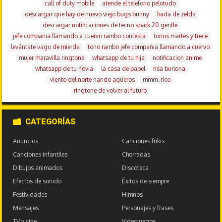
call of duty mobile
atende el telefono pelotudo
descargar que hay de nuevo viejo bugs bunny
hada de zelda
descargar notificaciones de tecno spark 20 gentle
jefe compania llamando a cuervo rambo contesta
tonos martes y trece
levántate vago de mierda
tono rambo jefe compañia llamando a cuervo
mujer maravilla ringtone
whatsapp de tu hija
notificacion anime
whatsapp de tu novia
la casa de papel
risa burlona
viento del norte nando agüeros
mmm..rico
ringtone de volver al futuro
CATEGORÍAS
Anuncios
Canciones frikis
Canciones infantiles
Chorradas
Dibujos animados
Discoteca
Efectos de sonido
Éxitos de siempre
Festividades
Himnos
Mensajes
Personajes y frases
TV y cine
Videojuegos