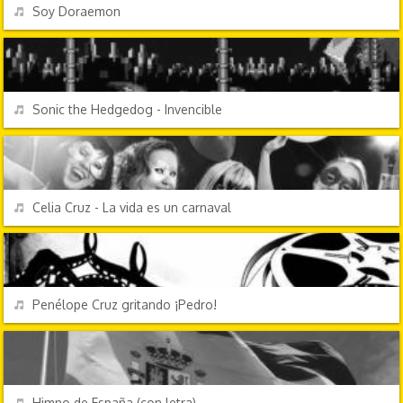
REPRODUCIR
Soy Doraemon
VIDEOJUEGOS
REPRODUCIR
Sonic the Hedgedog - Invencible
FESTIVIDADES
REPRODUCIR
Celia Cruz - La vida es un carnaval
PERSONAJES Y FRASES
REPRODUCIR
Penélope Cruz gritando ¡Pedro!
HIMNOS
REPRODUCIR
Himno de España (con letra)