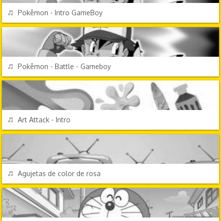
REPRODUCIR
Pokêmon - Intro GameBoy
VIDEOJUEGOS
REPRODUCIR
Pokêmon - Battle - Gameboy
TV Y CINE
REPRODUCIR
Art Attack - Intro
TV Y CINE
REPRODUCIR
Agujetas de color de rosa
DIBUJOS ANIMADOS