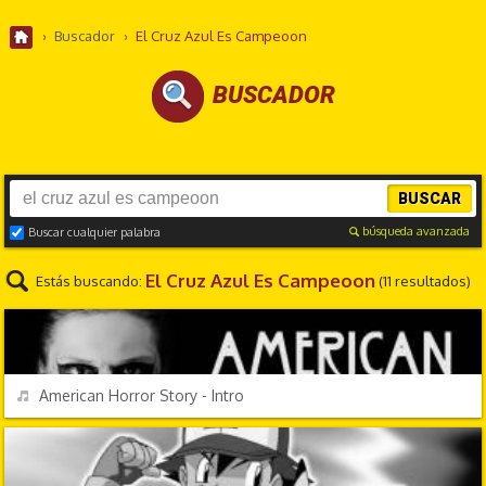
›
Buscador
›
El Cruz Azul Es Campeoon
BUSCADOR
BUSCAR
búsqueda avanzada
Buscar cualquier palabra
El Cruz Azul Es Campeoon
Estás buscando:
(11 resultados)
TV Y CINE
REPRODUCIR
American Horror Story - Intro
VIDEOJUEGOS