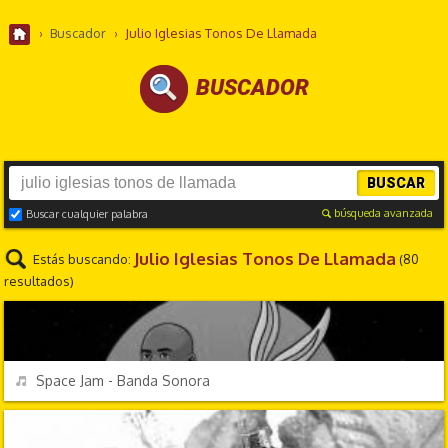
›
Buscador
›
Julio Iglesias Tonos De Llamada
BUSCADOR
BUSCAR
búsqueda avanzada
Buscar cualquier palabra
Julio Iglesias Tonos De Llamada
Estás buscando:
(80
resultados)
TV Y CINE
REPRODUCIR
Space Jam - Banda Sonora
FESTIVIDADES