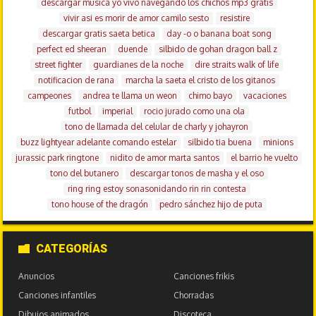
descargar musica yo vivo navegando los chichos mp3 gratis
vivir asi es morir de amor camilo sesto
resistire
descargar gratis saeta betica
day -o o banana boat song
perfect ed sheeran
duende
silbido de gohan dragon ball z
street fighter
guardianes de la noche
dire straits walk of life
notificacion de rana
marcha la saeta el cristo de los gitanos
campeones
andrea te llama un weon
chimo bayo
vacaciones
futbol
imperial
rocio jurado como una ola
tono de llamada del celular de charly y johayron
buzz lightyear adelante comando estelar
silbido tia buena
minions
jurassic park ringtone
nidito de amor marta santos
el barrio he vuelto
tono del butanero
descargar tonos de masha y el oso
ring ring estoy sonasonidando rin rin contesta
tono house of the dragón
pedro sánchez hijo de puta
CATEGORÍAS
Anuncios
Canciones frikis
Canciones infantiles
Chorradas
Dibujos animados
Discoteca