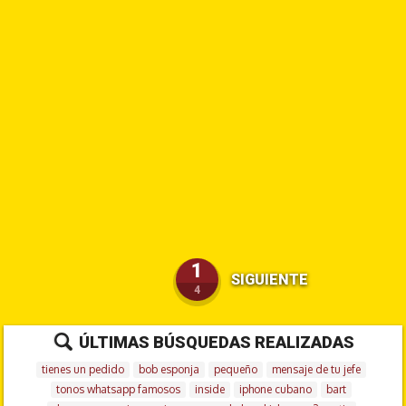
1
SIGUIENTE
4
ÚLTIMAS BÚSQUEDAS REALIZADAS
tienes un pedido
bob esponja
pequeño
mensaje de tu jefe
tonos whatsapp famosos
inside
iphone cubano
bart