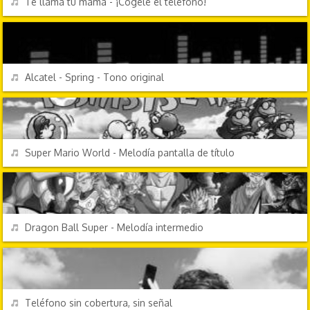
Te llama tu mamá - ¡Cógele el teléfono!
CHORRADAS
REPRODUCIR
Alcatel - Spring - Tono original
VIDEOJUEGOS
REPRODUCIR
Super Mario World - Melodía pantalla de título
DIBUJOS ANIMADOS
REPRODUCIR
Dragon Ball Super - Melodía intermedio
EFECTOS DE SONIDO
REPRODUCIR
Teléfono sin cobertura, sin señal