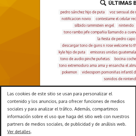
ÚLTIMAS 
pedro sánchez hijo de puta
voz sensual de 
notificacion novio
contestame el celular r
silbido rammstein engel
nintendo
tono rambo jefe compañia llamando a cuer
la fiesta de pedro capo
descargar tono de guns n rose welcome to th
kyle hijo de puta
emisoras unidas guatemal
tono de audio pinche puñetas
bocina coch
tono extremoduro ama ama y ensancha el alm
pokemon
videosporn pornoniñas infantil d
sonidos de ninten
Las cookies de este sitio se usan para personalizar el
contenido y los anuncios, para ofrecer funciones de medios
sociales y para analizar el tráfico. Además, compartimos
información sobre el uso que haga del sitio web con nuestros
partners de medios sociales, de publicidad y de análisis web.
INICIO
Ver detalles
.