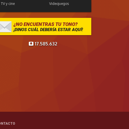
TV y cine
Videojuegos
¿NO ENCUENTRAS TU TONO?
¡DINOS CUÁL DEBERÍA ESTAR AQUÍ!
17.585.632
ONTACTO