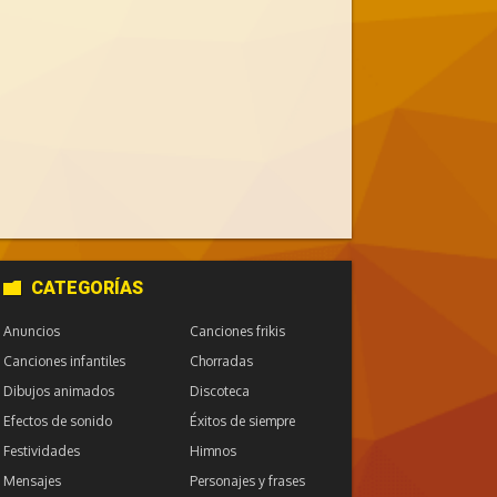
CATEGORÍAS
Anuncios
Canciones frikis
Canciones infantiles
Chorradas
Dibujos animados
Discoteca
Efectos de sonido
Éxitos de siempre
Festividades
Himnos
Mensajes
Personajes y frases