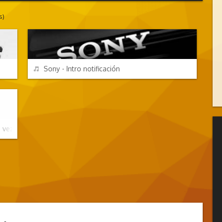
s)
EFECTOS DE SONIDO
REPRODUCIR
Sony - Intro notificación
vez...