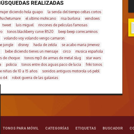
BÚSQUEDAS REALIZADAS
mujer diciendo hola guapo
la senda del tiempo celtas cortos
echuchetumare
el ultimo mohicano
risa burlona
windows
tweet
luis miguel
rincones de peliculas famosas
vo
tonos blackberry curve 8520
beep beep correcaminos
volando voy volando vengo camaron
e jungle
disney
hada de zelda
se acabo maria jimenez
a
bebe diciendo tienes un mensaje
circo
musica española
es de choque
tonos mp3 de armas de metal slug
star wars
a
policia
tonos entre dos aguas paco de lucia
friki tonos
e niñas de 10 a 15 años
sonidos antiguos motorola u6 pebl
do 64
robot guerra de las galaxias
TONOS PARA MÓVIL
CATEGORÍAS
ETIQUETAS
BUSCADOR
C